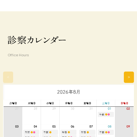
Office Hours
＜
＞