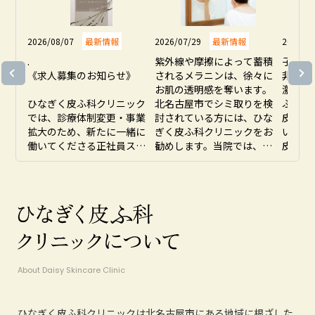
インフルエンザ予防接種予約のお知らせ
2025.08.29
2026/08/07
最新情報
2026/07/29
最新情報
2026/07
2025年10月1日(水)～診療時間変更のお
.

紫外線や摩擦によって蓄積
子ども
知らせ
《求人募集のお知らせ》

されるメラニンは、徐々に
非常に
お肌の透明感を奪います。
激に敏
2025.06.04
ひなぎく皮ふ科クリニック
北名古屋市でシミ取りを検
ふ科ク
令和6年度診療報酬改定に伴う当院の
では、診療体制変更・事業
討されている方には、ひな
皮膚科
対応について
拡大のため、新たに一緒に
ぎく皮ふ科クリニックをお
いぼな
働いてくださる正社員スタ
勧めします。当院では、肌
皮膚感
2025.05.13
ッフを募集しています
のターンオーバーが乱れる
す。か
お盆休みのお知らせ
ことによって、古い角質と
きむし
●看護師、准看護師

ともに排出されるべきメラ
化した
＜業務内容＞

ニンが残り、シミとして定
が入り
問診、診察・手術・処置の
着することに着目していま
があり
介助／医師カルテ入力代行

す。レーザー治療や光治療
院では
採血／点滴／いぼ・たこな
など、複数の治療方法から
え、日
どの処置及び検体採取業務

患者様の肌状態に合った最
活環境
About Daisy Skincare Clinic
美容施術、脱毛施術など

適な選択肢をご提案いたし
も重視
ます。透明感のある素肌を
まの肌
●医療事務、看護助手

取り戻すために、しっかり
ケアに
ひなぎく皮ふ科クリニックは北名古屋市にある地域に根ざした
＜業務内容＞

とサポートさせていただき
お肌の