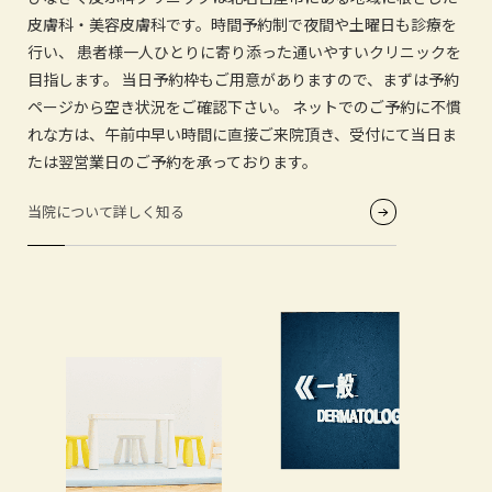
受付業務、電話対応、医療
ます。お肌のことは何でも
ば、ま
皮膚科・美容皮膚科です。時間予約制で夜間や土曜日も診療を
事務、エステ業務

お気軽にご相談できる環境
確認し
行い、
患者様一人ひとりに寄り添った通いやすいクリニックを
看護助手、エステ業務、問
を大切にしています。
います
目指します。
当日予約枠もご用意がありますので、まずは予約
い合わせ対応など

ページから空き状況をご確認下さい。
ネットでのご予約に不慣
詳細はindeedにて掲載し
れな方は、午前中早い時間に直接ご来院頂き、受付にて当日ま
ております

たは翌営業日のご予約を承っております。
プロフィールのハイライト
からリンクをタップ、

当院について詳しく知る
またはQRコード読み取りに
てご確認ください。

（※indeed似て検索も可能
です）

美容未経験者も歓迎してお
ります🕊

ご興味のある方は是非ご応
募下さい。

お待ちしております
´-