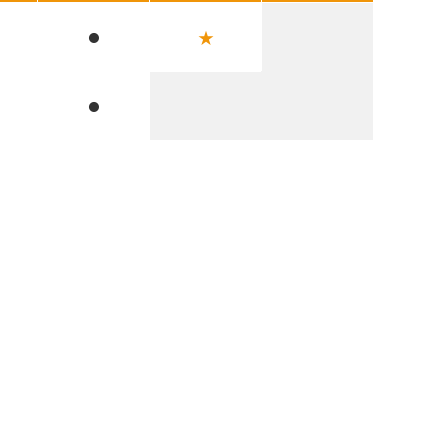
★
●
●