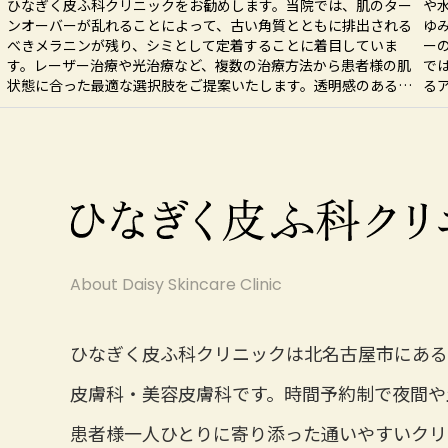
ひなぎく皮ふ科クリニックをお勧めします。当院では、肌のター
や
2025.05.13
ンオーバーが乱れることによって、古い角質とともに排出される
ゆ
お盆休みのお知らせ
べきメラニンが残り、シミとして定着することに着目していま
ー
す。レーザー治療や光治療など、複数の治療方法から患者様の肌
で
状態に合った最適な選択肢をご提案いたします。透明感のある素
る
肌を取り戻すために、しっかりとサポートさせていただきます。
な
お肌のことは何でもお気軽にご相談できる環境を大切にしていま
は
す。
About Daisy Skincare Clinic
ひなぎく皮ふ科クリニックは北名古屋市にある
皮膚科・美容皮膚科です。時間予約制で夜間や
患者様一人ひとりに寄り添った通いやすいクリ