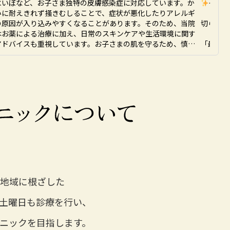
水いぼなど、お子さま独特の皮膚感染症に対応しています。か
〜8月
みに耐えきれず掻きむしることで、症状が悪化したりアレルギ
の原因が入り込みやすくなることがあります。そのため、当院
切らずに
はお薬による治療に加え、日常のスキンケアや生活環境に関す
アドバイスも重視しています。お子さまの肌を守るため、慎重
「最近フ
ケアに取り組んでいます。お肌のことでお悩みがあれば、まず
「ほうれ
ご自身で情報を確認していただければと思います。
そんなお
当院では
す
高密度焦
チするこ
です。

 ︎︎︎︎︎︎☑
 ︎︎︎︎︎︎
 ☑︎ 自
地域に根ざした
このよう
土曜日も診療を行い、
・フェイ
・二重あ
ニックを目指します。
・ほうれ