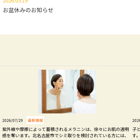
2026.05.19
お盆休みのお知らせ
2025.11.28
12月からの自費メニュー価格改定のお知らせ
2025.09.30
インフルエンザ予防接種予約のお知らせ
2025.08.29
2025年10月1日(水)～診療時間変更のお知らせ
2025.06.04
2026/07/29
最新情報
202
令和6年度診療報酬改定に伴う当院の対応について
紫外線や摩擦によって蓄積されるメラニンは、徐々にお肌の透明
子
感を奪います。北名古屋市でシミ取りを検討されている方には、
す