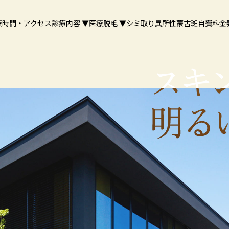
療時間・アクセス
診療内容 ▼
医療脱毛 ▼
シミ取り
異所性蒙古斑
自費料金