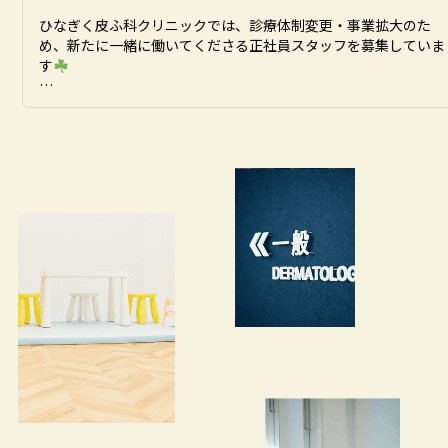
ひなぎく皮ふ科クリニックでは、診療体制変更・事業拡大のた
め、新たに一緒に働いてくださる正社員スタッフを募集していま
す
●看護師、准看護師

＜業務内容＞

問診、診察・手術・処置の介助／医師カルテ入力代行

採血／点滴／いぼ・たこなどの処置及び検体採取業務

美容施術、脱毛施術など

●医療事務、看護助手

＜業務内容＞

受付業務、電話対応、医療事務、エステ業務

看護助手、エステ業務、問い合わせ対応など

詳細はindeedにて掲載しております

プロフィールのハイライトからリンクをタップ、

またはQRコード読み取りにてご確認ください。

（※indeed似て検索も可能です）

美容未経験者も歓迎しております🕊
