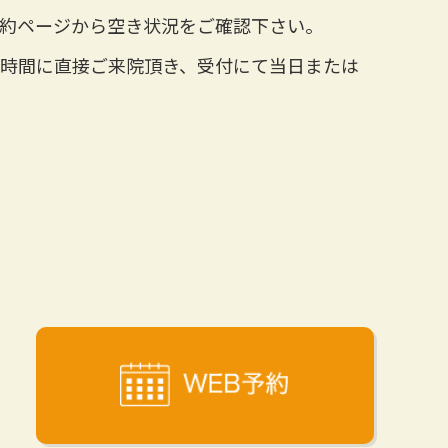
・頬や目
約ページから空き状況をご確認下さい。
・小顔を
時間に直接ご来院頂き、受付にて当日または
施術時間
施術後は
詳しい効
ぜひスワ
 ハイ
現在もカ
「自分に
「まずは
という方
皆さまの
⸻

#ハイプロ